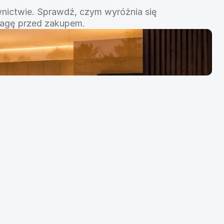
mach?
ictwie. Sprawdź, czym wyróżnia się 
wagę przed zakupem.
Udostępnij 
artykuł