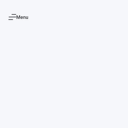
Menu
Drzwi
ta
są