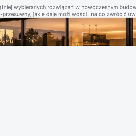
czesnych
do
ętniej wybieranych rozwiązań w nowoczesnym budown
przesuwny, jakie daje możliwości i na co zwrócić u