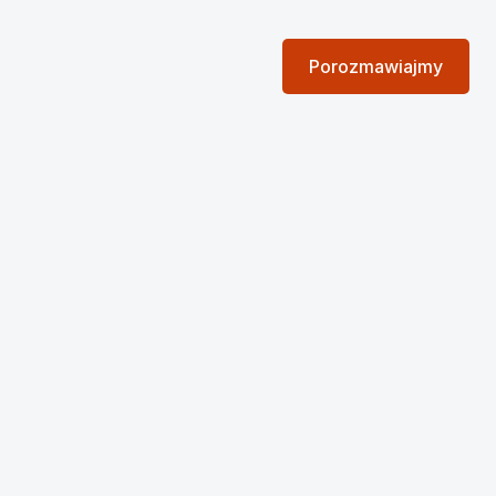
Porozmawiajmy
Porozmawiajmy
dlaczego
e
w